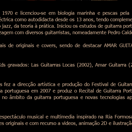
970 e licenciou-se em biologia marinha e pescas pela 
eléctrica como autodidacta desde os 13 anos, tendo comple
o jazz, da teoria à prática. Iniciou os estudos de guitarra 
zagem com diversos guitarristas, nomeadamente Pedro Calde
icais de originais e covers, sendo de destacar AMAR GUI
ds gravados: Las Guitarras Locas (2002), Amar Guitarra 
 fez a direcção artística e produção do Festival de Guita
rra portuguesa em 2007 e produz o Recital de Guitarra Por
s no âmbito da guitarra portuguesa e novas tecnologias a
 espectáculo musical e multimedia inspirado na Ria For
 originais e com recurso a videos, animação 2D e ilustração